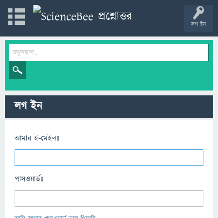
লগ ইন
লগ ইন
আমার ই-মেইলঃ
পাসওয়ার্ডঃ