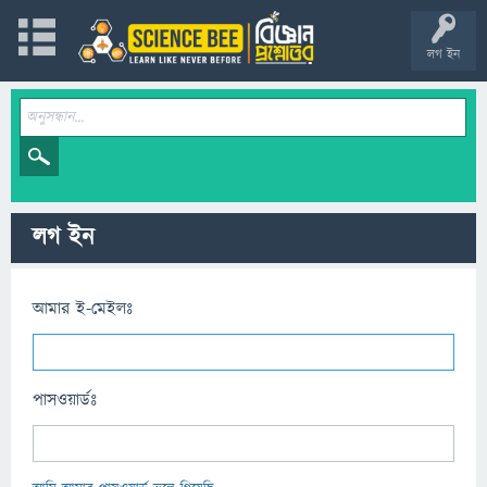
লগ ইন
লগ ইন
আমার ই-মেইলঃ
পাসওয়ার্ডঃ