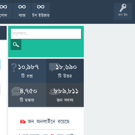
পোল
ব্যাজ
টপ ইউজার
লগ ইন
10,987
18,690
টি প্রশ্ন
টি উত্তর
4,750
889,811
টি মন্তব্য
জন সদস্য
49
জন অনলাইনে রয়েছে