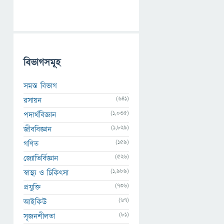
বিভাগসমূহ
সমস্ত বিভাগ
(641)
রসায়ন
(1,035)
পদার্থবিজ্ঞান
(1,829)
জীববিজ্ঞান
(159)
গণিত
(526)
জ্যোতির্বিজ্ঞান
(1,989)
স্বাস্থ্য ও চিকিৎসা
(736)
প্রযুক্তি
(67)
আইকিউ
(81)
সৃজনশীলতা