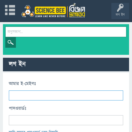
লগ ইন
লগ ইন
আমার ই-মেইলঃ
পাসওয়ার্ডঃ