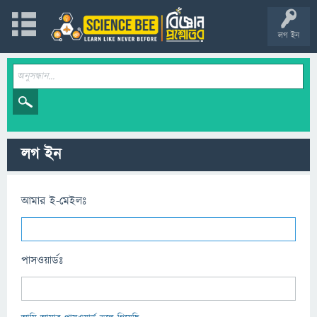
লগ ইন
লগ ইন
আমার ই-মেইলঃ
পাসওয়ার্ডঃ