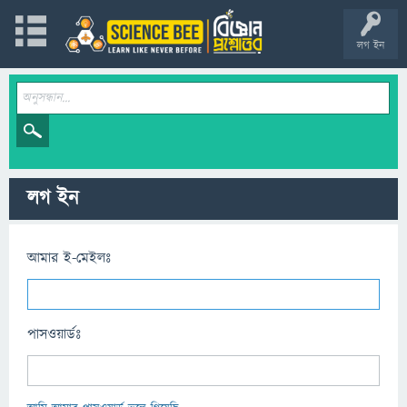
লগ ইন
লগ ইন
আমার ই-মেইলঃ
পাসওয়ার্ডঃ