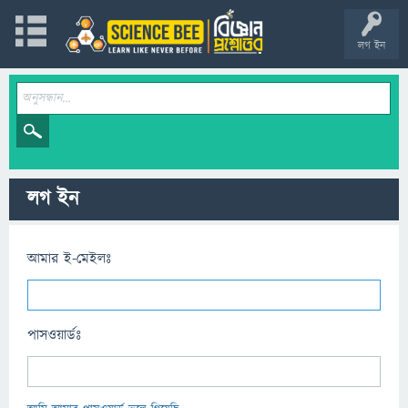
লগ ইন
লগ ইন
আমার ই-মেইলঃ
পাসওয়ার্ডঃ