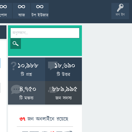
পোল
ব্যাজ
টপ ইউজার
লগ ইন
10,988
18,690
টি প্রশ্ন
টি উত্তর
4,750
889,995
টি মন্তব্য
জন সদস্য
37
জন অনলাইনে রয়েছে