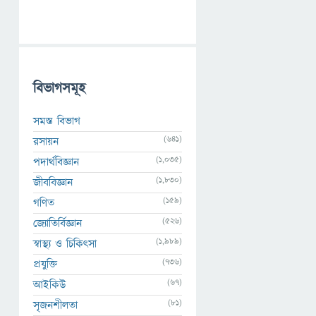
বিভাগসমূহ
সমস্ত বিভাগ
(641)
রসায়ন
(1,035)
পদার্থবিজ্ঞান
(1,830)
জীববিজ্ঞান
(159)
গণিত
(526)
জ্যোতির্বিজ্ঞান
(1,989)
স্বাস্থ্য ও চিকিৎসা
(736)
প্রযুক্তি
(67)
আইকিউ
(81)
সৃজনশীলতা