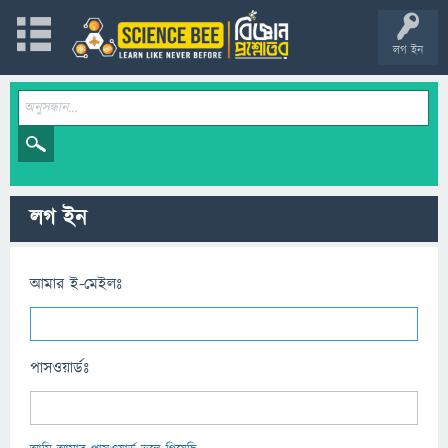
লগ ইন
লগ ইন
আমার ই-মেইলঃ
পাসওয়ার্ডঃ