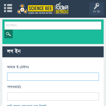
লগ ইন
লগ ইন
আমার ই-মেইলঃ
পাসওয়ার্ডঃ