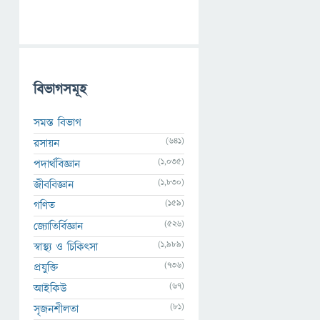
বিভাগসমূহ
সমস্ত বিভাগ
(641)
রসায়ন
(1,035)
পদার্থবিজ্ঞান
(1,830)
জীববিজ্ঞান
(159)
গণিত
(526)
জ্যোতির্বিজ্ঞান
(1,989)
স্বাস্থ্য ও চিকিৎসা
(736)
প্রযুক্তি
(67)
আইকিউ
(81)
সৃজনশীলতা