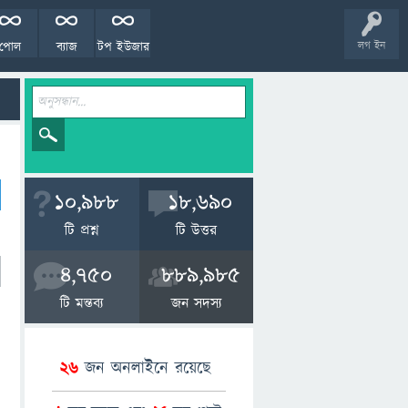
পোল
ব্যাজ
টপ ইউজার
লগ ইন
10,988
18,690
টি প্রশ্ন
টি উত্তর
4,750
889,985
টি মন্তব্য
জন সদস্য
26
জন অনলাইনে রয়েছে