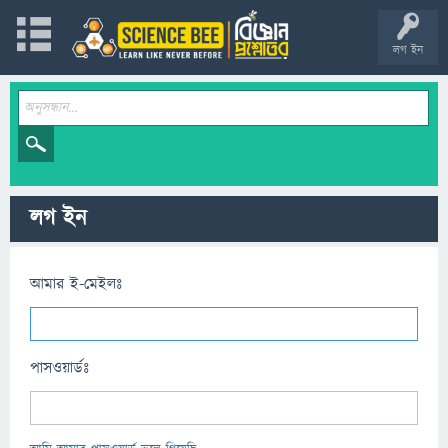
লগ ইন
লগ ইন
আমার ই-মেইলঃ
পাসওয়ার্ডঃ