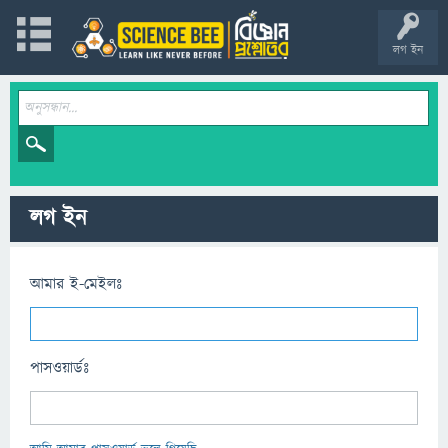
লগ ইন
লগ ইন
আমার ই-মেইলঃ
পাসওয়ার্ডঃ