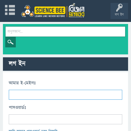
লগ ইন
লগ ইন
আমার ই-মেইলঃ
পাসওয়ার্ডঃ