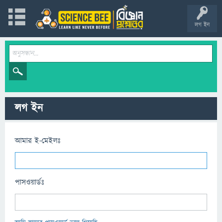
লগ ইন
লগ ইন
আমার ই-মেইলঃ
পাসওয়ার্ডঃ