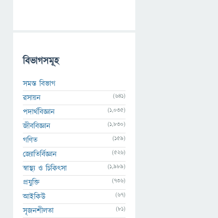
বিভাগসমূহ
সমস্ত বিভাগ
(641)
রসায়ন
(1,035)
পদার্থবিজ্ঞান
(1,830)
জীববিজ্ঞান
(159)
গণিত
(526)
জ্যোতির্বিজ্ঞান
(1,989)
স্বাস্থ্য ও চিকিৎসা
(736)
প্রযুক্তি
(67)
আইকিউ
(81)
সৃজনশীলতা