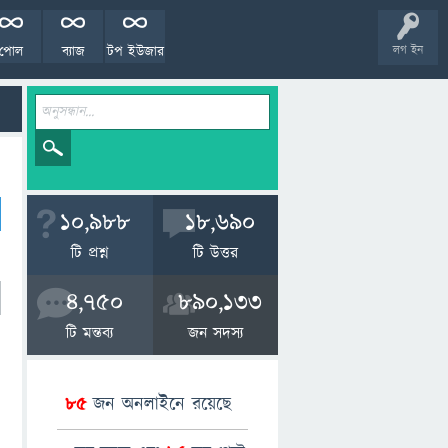
পোল
ব্যাজ
টপ ইউজার
লগ ইন
10,988
18,690
টি প্রশ্ন
টি উত্তর
4,750
890,133
টি মন্তব্য
জন সদস্য
85
জন অনলাইনে রয়েছে