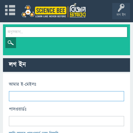
লগ ইন
লগ ইন
আমার ই-মেইলঃ
পাসওয়ার্ডঃ