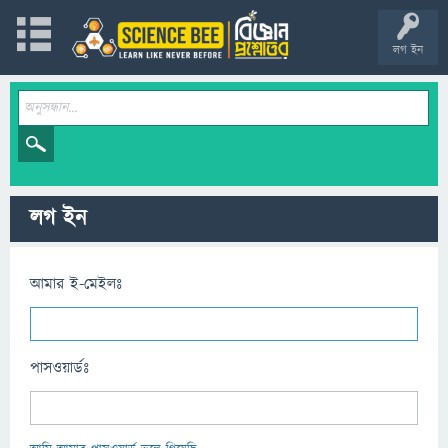
লগ ইন
লগ ইন
আমার ই-মেইলঃ
পাসওয়ার্ডঃ