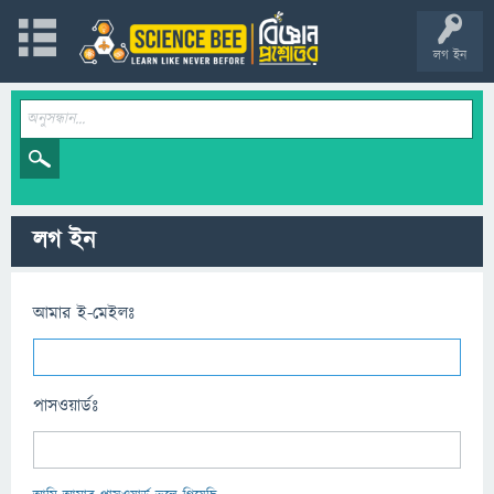
লগ ইন
লগ ইন
আমার ই-মেইলঃ
পাসওয়ার্ডঃ