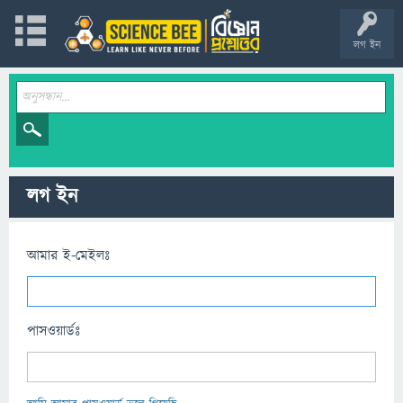
লগ ইন
লগ ইন
আমার ই-মেইলঃ
পাসওয়ার্ডঃ