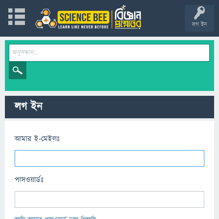
লগ ইন
লগ ইন
আমার ই-মেইলঃ
পাসওয়ার্ডঃ