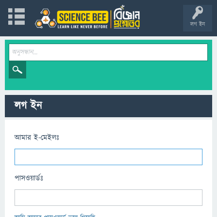
লগ ইন
লগ ইন
আমার ই-মেইলঃ
পাসওয়ার্ডঃ