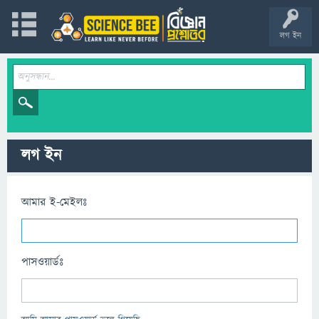
লগ ইন
লগ ইন
আমার ই-মেইলঃ
পাসওয়ার্ডঃ