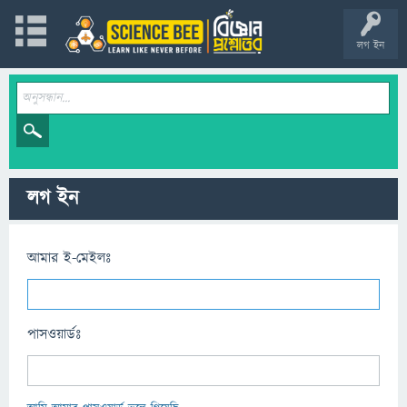
লগ ইন
লগ ইন
আমার ই-মেইলঃ
পাসওয়ার্ডঃ