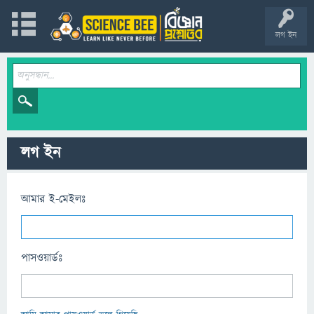
লগ ইন
লগ ইন
আমার ই-মেইলঃ
পাসওয়ার্ডঃ