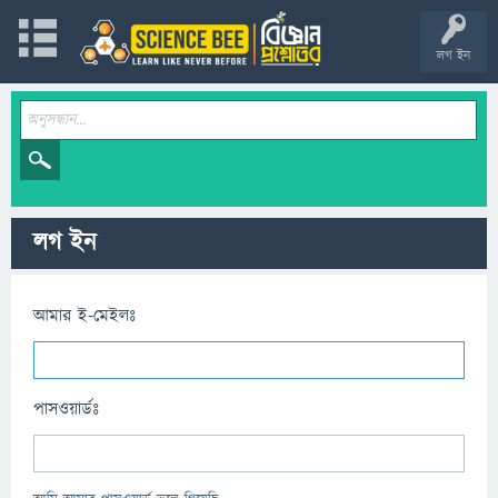
লগ ইন
লগ ইন
আমার ই-মেইলঃ
পাসওয়ার্ডঃ