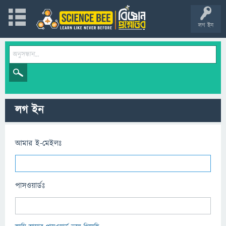
লগ ইন
লগ ইন
আমার ই-মেইলঃ
পাসওয়ার্ডঃ