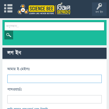
লগ ইন
লগ ইন
আমার ই-মেইলঃ
পাসওয়ার্ডঃ