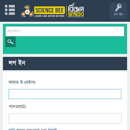
লগ ইন
লগ ইন
আমার ই-মেইলঃ
পাসওয়ার্ডঃ