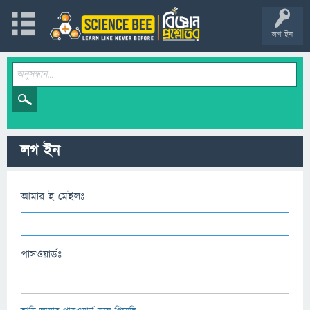
লগ ইন
লগ ইন
আমার ই-মেইলঃ
পাসওয়ার্ডঃ