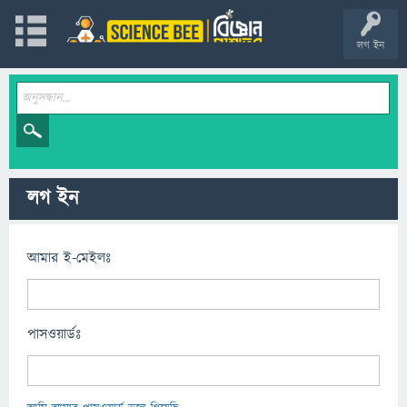
লগ ইন
লগ ইন
আমার ই-মেইলঃ
পাসওয়ার্ডঃ