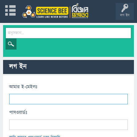
লগ ইন
লগ ইন
আমার ই-মেইলঃ
পাসওয়ার্ডঃ