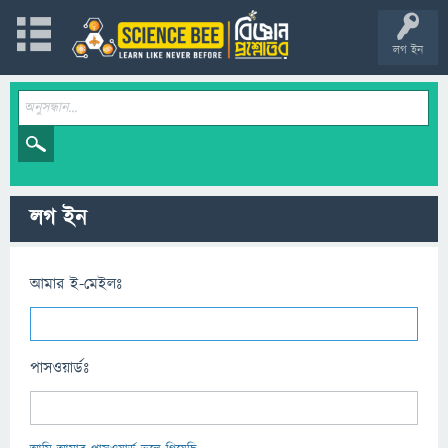
লগ ইন
লগ ইন
আমার ই-মেইলঃ
পাসওয়ার্ডঃ