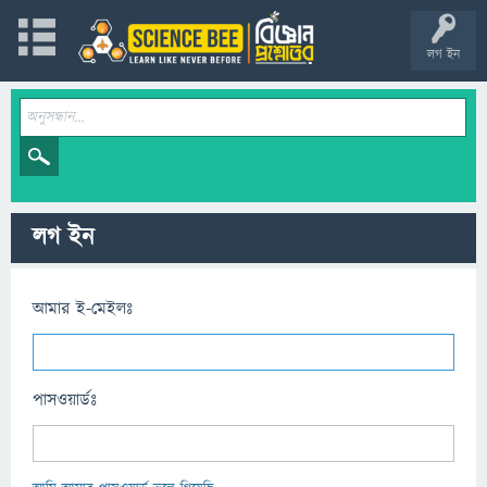
লগ ইন
লগ ইন
আমার ই-মেইলঃ
পাসওয়ার্ডঃ