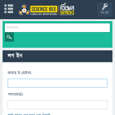
লগ ইন
লগ ইন
আমার ই-মেইলঃ
পাসওয়ার্ডঃ