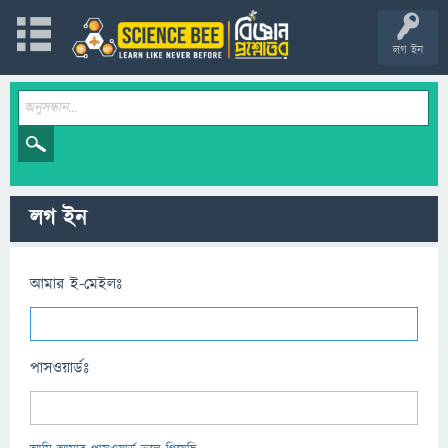
লগ ইন
লগ ইন
আমার ই-মেইলঃ
পাসওয়ার্ডঃ