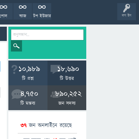
পোল
ব্যাজ
টপ ইউজার
লগ ইন
10,989
18,690
টি প্রশ্ন
টি উত্তর
4,750
890,252
টি মন্তব্য
জন সদস্য
37
জন অনলাইনে রয়েছে