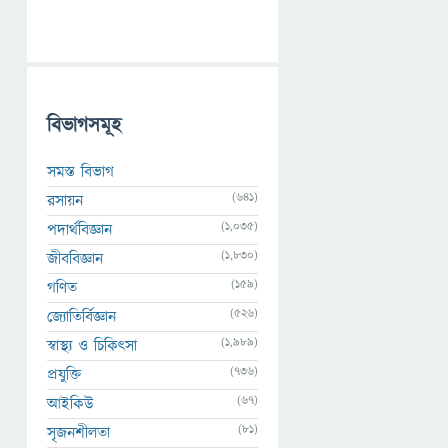
বিভাগসমূহ
সমস্ত বিভাগ
(641)
রসায়ন
(1,035)
পদার্থবিজ্ঞান
(1,830)
জীববিজ্ঞান
(159)
গণিত
(526)
জ্যোতির্বিজ্ঞান
(1,989)
স্বাস্থ্য ও চিকিৎসা
(736)
প্রযুক্তি
(67)
আইকিউ
(81)
সৃজনশীলতা