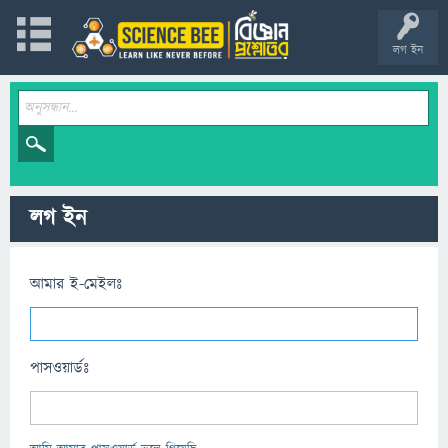
লগ ইন
লগ ইন
আমার ই-মেইলঃ
পাসওয়ার্ডঃ