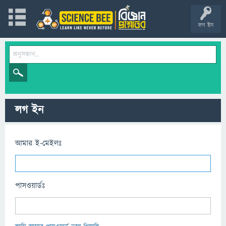
লগ ইন
লগ ইন
আমার ই-মেইলঃ
পাসওয়ার্ডঃ