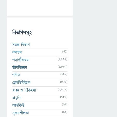
বিভাগসমূহ
সমস্ত বিভাগ
(641)
রসায়ন
(1,035)
পদার্থবিজ্ঞান
(1,830)
জীববিজ্ঞান
(159)
গণিত
(526)
জ্যোতির্বিজ্ঞান
(1,989)
স্বাস্থ্য ও চিকিৎসা
(736)
প্রযুক্তি
(67)
আইকিউ
(81)
সৃজনশীলতা