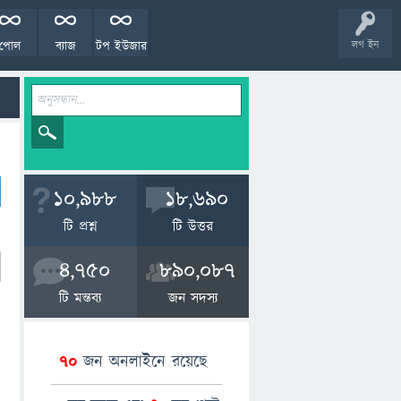
পোল
ব্যাজ
টপ ইউজার
লগ ইন
10,988
18,690
টি প্রশ্ন
টি উত্তর
4,750
890,087
টি মন্তব্য
জন সদস্য
70
জন অনলাইনে রয়েছে