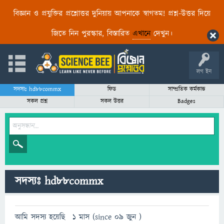
বিজ্ঞান ও প্রযুক্তির প্রশ্নোত্তর দুনিয়ায় আপনাকে স্বাগতম! প্রশ্ন-উত্তর দিয়ে
জিতে নিন পুরস্কার, বিস্তারিত
এখানে
দেখুন।
লগ ইন
সদস্যঃ hd88commx
ফিড
সাম্প্রতিক কর্মকান্ড
সকল প্রশ্ন
সকল উত্তর
Badges
সদস্যঃ hd88commx
আমি সদস্য হয়েছি
1 মাস (since 09 জুন )