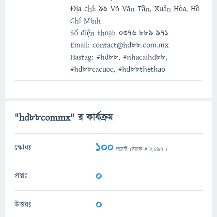
Địa chỉ: 99 Võ Văn Tần, Xuân Hòa, Hồ
Chí Minh
Số điện thoại: 0376 889 971
Email: contact@hd88.com.mx
Hastag: #hd88, #nhacaihd88,
#hd88cacuoc, #hd88thethao
"hd88commx" র কার্যক্রম
100
স্কোরঃ
পয়েন্ট (র‌্যাংক #
2,897
)
0
প্রশ্নঃ
0
উত্তরঃ