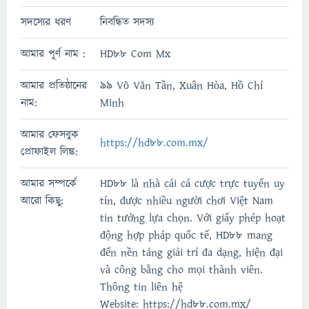
সদস্যের ধরণ
নিবন্ধিত সদস্য
আমার পূর্ণ নাম :
HD88 Com Mx
আমার প্রতিষ্ঠানের
99 Võ Văn Tần, Xuân Hòa, Hồ Chí
নাম:
Minh
আমার ফেসবুক
https://hd88.com.mx/
প্রোফাইল লিঙ্ক:
আমার সম্পর্কে
HD88 là nhà cái cá cược trực tuyến uy
আরো কিছু:
tín, được nhiều người chơi Việt Nam
tin tưởng lựa chọn. Với giấy phép hoạt
động hợp pháp quốc tế, HD88 mang
đến nền tảng giải trí đa dạng, hiện đại
và công bằng cho mọi thành viên.
Thông tin liên hệ
Website: https://hd88.com.mx/