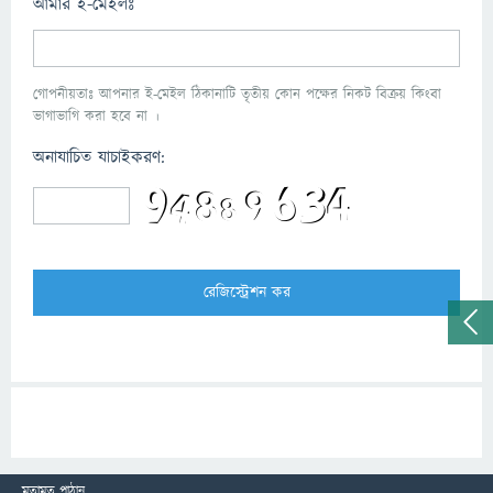
আমার ই-মেইলঃ
গোপনীয়তাঃ আপনার ই-মেইল ঠিকানাটি তৃতীয় কোন পক্ষের নিকট বিক্রয় কিংবা
ভাগাভাগি করা হবে না ।
অনাযাচিত যাচাইকরণ:
মতামত পাঠান