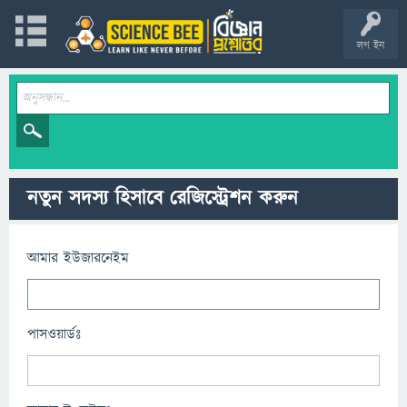
লগ ইন
নতুন সদস্য হিসাবে রেজিস্ট্রেশন করুন
আমার ইউজারনেইম
পাসওয়ার্ডঃ