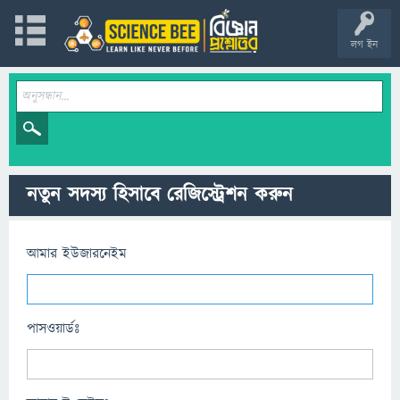
লগ ইন
নতুন সদস্য হিসাবে রেজিস্ট্রেশন করুন
আমার ইউজারনেইম
পাসওয়ার্ডঃ