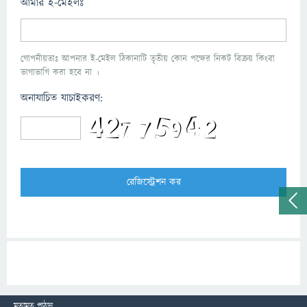
আমার ই-মেইলঃ
গোপনীয়তাঃ আপনার ই-মেইল ঠিকানাটি তৃতীয় কোন পক্ষের নিকট বিক্রয় কিংবা
ভাগাভাগি করা হবে না ।
অনাযাচিত যাচাইকরণ:
মতামত পাঠান