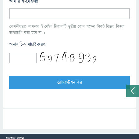
আমার ই-মেইলঃ
গোপনীয়তাঃ আপনার ই-মেইল ঠিকানাটি তৃতীয় কোন পক্ষের নিকট বিক্রয় কিংবা
ভাগাভাগি করা হবে না ।
অনাযাচিত যাচাইকরণ:
মতামত পাঠান