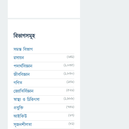
বিভাগসমূহ
সমস্ত বিভাগ
(641)
রসায়ন
(1,035)
পদার্থবিজ্ঞান
(1,830)
জীববিজ্ঞান
(159)
গণিত
(526)
জ্যোতির্বিজ্ঞান
(1,989)
স্বাস্থ্য ও চিকিৎসা
(736)
প্রযুক্তি
(67)
আইকিউ
(81)
সৃজনশীলতা