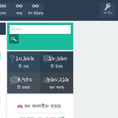
পোল
ব্যাজ
টপ ইউজার
লগ ইন
10,989
18,690
টি প্রশ্ন
টি উত্তর
4,750
890,219
টি মন্তব্য
জন সদস্য
32
জন অনলাইনে রয়েছে