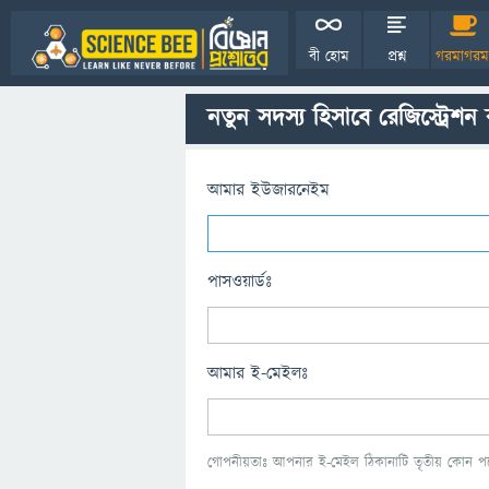
বী হোম
প্রশ্ন
গরমাগরম
নতুন সদস্য হিসাবে রেজিস্ট্রেশন
আমার ইউজারনেইম
পাসওয়ার্ডঃ
আমার ই-মেইলঃ
গোপনীয়তাঃ আপনার ই-মেইল ঠিকানাটি তৃতীয় কোন পক্ষ