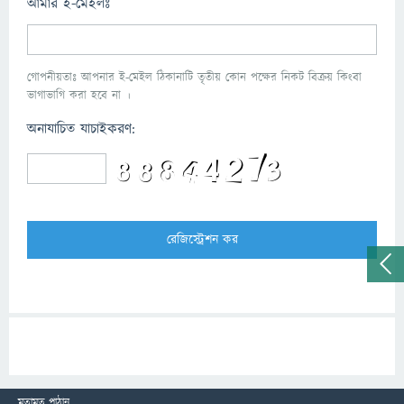
আমার ই-মেইলঃ
গোপনীয়তাঃ আপনার ই-মেইল ঠিকানাটি তৃতীয় কোন পক্ষের নিকট বিক্রয় কিংবা
ভাগাভাগি করা হবে না ।
অনাযাচিত যাচাইকরণ:
মতামত পাঠান