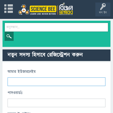
লগ ইন
নতুন সদস্য হিসাবে রেজিস্ট্রেশন করুন
আমার ইউজারনেইম
পাসওয়ার্ডঃ