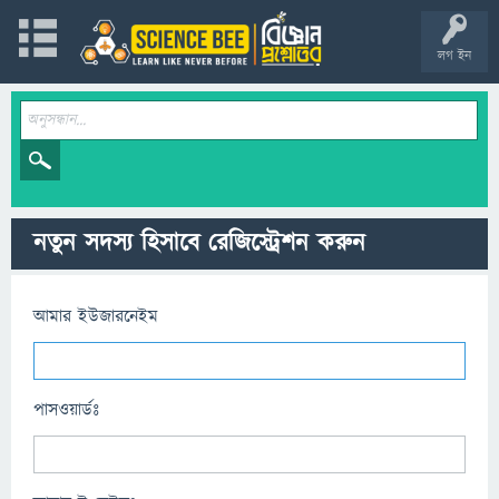
লগ ইন
নতুন সদস্য হিসাবে রেজিস্ট্রেশন করুন
আমার ইউজারনেইম
পাসওয়ার্ডঃ