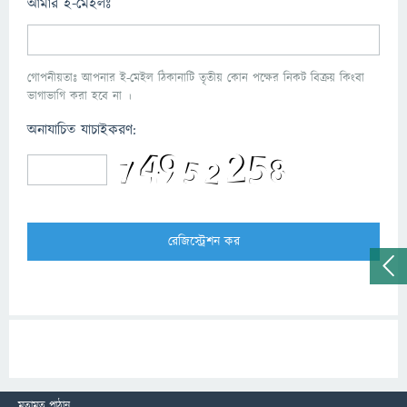
আমার ই-মেইলঃ
গোপনীয়তাঃ আপনার ই-মেইল ঠিকানাটি তৃতীয় কোন পক্ষের নিকট বিক্রয় কিংবা
ভাগাভাগি করা হবে না ।
অনাযাচিত যাচাইকরণ:
মতামত পাঠান