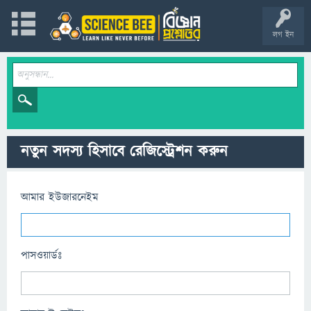
লগ ইন
নতুন সদস্য হিসাবে রেজিস্ট্রেশন করুন
আমার ইউজারনেইম
পাসওয়ার্ডঃ