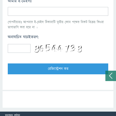
আমার ই-মেইলঃ
গোপনীয়তাঃ আপনার ই-মেইল ঠিকানাটি তৃতীয় কোন পক্ষের নিকট বিক্রয় কিংবা
ভাগাভাগি করা হবে না ।
অনাযাচিত যাচাইকরণ:
মতামত পাঠান