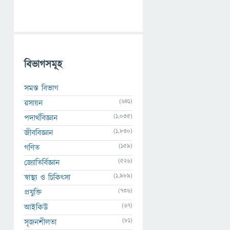
বিভাগসমূহ
সমস্ত বিভাগ
(641)
রসায়ন
(1,035)
পদার্থবিজ্ঞান
(1,830)
জীববিজ্ঞান
(159)
গণিত
(526)
জ্যোতির্বিজ্ঞান
(1,989)
স্বাস্থ্য ও চিকিৎসা
(736)
প্রযুক্তি
(67)
আইকিউ
(81)
সৃজনশীলতা