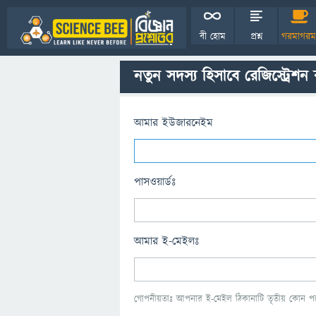
বী হোম
প্রশ্ন
গরমাগরম
নতুন সদস্য হিসাবে রেজিস্ট্রেশন
আমার ইউজারনেইম
পাসওয়ার্ডঃ
আমার ই-মেইলঃ
গোপনীয়তাঃ আপনার ই-মেইল ঠিকানাটি তৃতীয় কোন পক্ষ