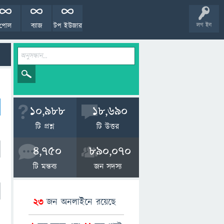
পোল
ব্যাজ
টপ ইউজার
লগ ইন
10,988
18,690
টি প্রশ্ন
টি উত্তর
4,750
890,070
টি মন্তব্য
জন সদস্য
23
জন অনলাইনে রয়েছে