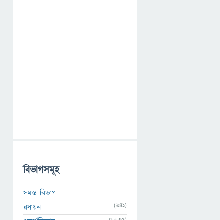
বিভাগসমূহ
সমস্ত বিভাগ
(641)
রসায়ন
(1,035)