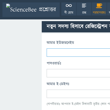
বী হোম
প্রশ্ন
গরমাগরম!
নতুন সদস্য হিসাবে রেজিস্ট্রেশন
আমার ইউজারনেইম
পাসওয়ার্ডঃ
আমার ই-মেইলঃ
গোপনীয়তাঃ আপনার ই-মেইল ঠিকানাটি তৃতীয় কোন পক্ষ